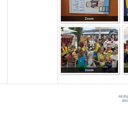
Zoom
Zoom
All R
des