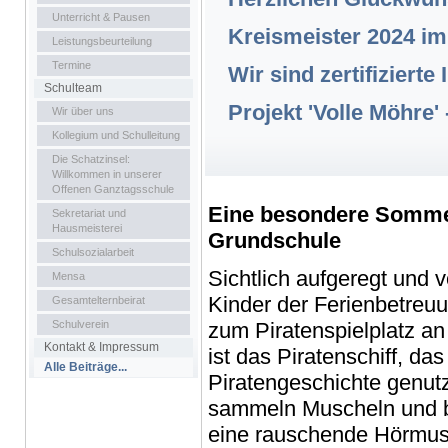
Unterricht & Pausen
Kreismeister 2024 im 
Leistungsbeurteilung
Termine
Wir sind zertifiziert
Schulteam
Projekt 'Volle Möhre'
Wir über uns
Kollegium und Schulleitung
Die Schatzinsel:
Willkommen in unserer
Offenen Ganztagsschule
Eine besondere Sommer
Sekretariat und
Hausmeisterei
Grundschule
Schulsozialarbeit
Sichtlich aufgeregt und 
Mensa
Kinder der Ferienbetre
Gesamtelternbeirat
Schulverein
zum Piratenspielplatz a
Kontakt & Impressum
ist das Piratenschiff, d
Alle Beiträge...
Piratengeschichte genut
sammeln Muscheln und be
eine rauschende Hörmusc