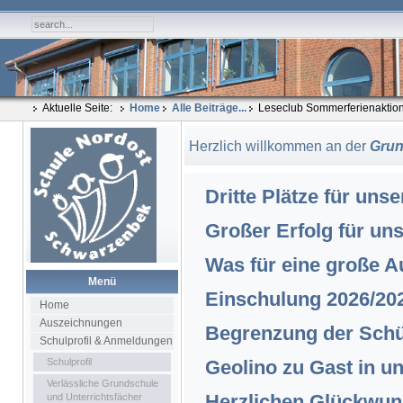
Aktuelle Seite:
Home
Alle Beiträge...
Leseclub Sommerferienaktio
Herzlich willkommen an der
Grun
Dritte Plätze für uns
Großer Erfolg für un
Was für eine große A
Menü
Einschulung 2026/20
Home
Auszeichnungen
Begrenzung der Schü
Schulprofil & Anmeldungen
Schulprofil
Geolino zu Gast in u
Verlässliche Grundschule
Herzlichen Glückwun
und Unterrichtsfächer