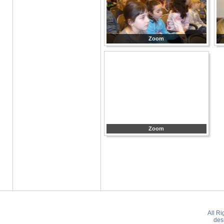
Zoom
Zoom
All R
des