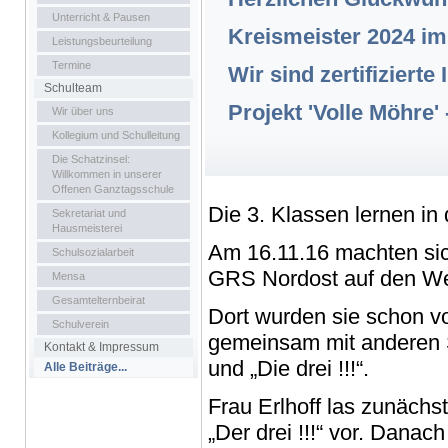
Unterricht & Pausen
Kreismeister 2024 im 
Leistungsbeurteilung
Termine
Wir sind zertifiziert
Schulteam
Projekt 'Volle Möhre'
Wir über uns
Kollegium und Schulleitung
Die Schatzinsel:
Willkommen in unserer
Offenen Ganztagsschule
Die 3. Klassen lernen in
Sekretariat und
Hausmeisterei
Am 16.11.16 machten sic
Schulsozialarbeit
GRS Nordost auf den Weg
Mensa
Gesamtelternbeirat
Dort wurden sie schon von
Schulverein
gemeinsam mit anderen Sc
Kontakt & Impressum
und „Die drei !!!“.
Alle Beiträge...
Frau Erlhoff las zunäch
„Der drei !!!“ vor. Danac